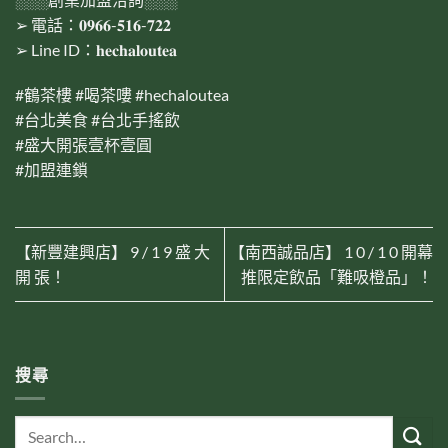
➢ 電話：𝟎𝟗𝟔𝟔-𝟓𝟏𝟔-𝟕𝟐𝟐
➢ Line ID：𝐡𝐞𝐜𝐡𝐚𝐥𝐨𝐮𝐭𝐞𝐚
#
鶴茶樓
#
喝茶嘍
#
hechaloutea
#
台北美食
#
台北手搖飲
#
盛大開張壹杯壹圓
#
加盟連鎖
【新豐建興店】 9 / 1 9 盛 大
【南西誠品店】 1 0 / 1 0 開幕
開 張！
推限定飲品「難吸橙品」！
搜尋