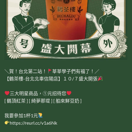
＼賀！台北第二站！
莘莘學子們有福了！／​
【鶴茶樓-台北北車信陽店】１０/７盛大開張
三大明星商品，①元招待您
[ 鶴頂紅茶 ] [ 綺夢那堤 ] [ 舶來鮮豆奶 ]​
我要參加1杯1元
https://reurl.cc/v1a6Nk​