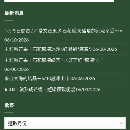
最新消息
＼\ 今日開賣 /／ 愛文芒果 ✗ 石花感凍 盛夏的沁涼享受～✴︎
06/10/2026
⚘ 粒粒芒果｜石花感凍冰沙 ꒰好喝到 ❛感凍❛꒱
06/08/2026
⚘ 粒粒芒果｜石花感凍綠茶 ＼\ 好芒好 ❛感凍❛ /／
06/08/2026
來自大海的結晶－6/10感凍上市
06/06/2026
𝟲.𝟭𝟬｜當熟成芒香，邂逅極致嚼感
06/03/2026
彙整
彙
整