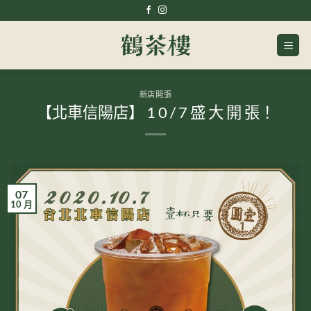
Skip
to
content
新店開張
【北車信陽店】 1 0 / 7 盛 大 開 張！
07
10 月