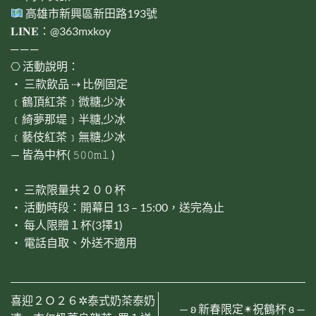
高雄市新興區新田路193號
𝐋𝐈𝐍𝐄：@363mxkoy
─ ─ ─
⎔ 活動說明：
‧ 三款飲品 ⇢ 比例固定
﹝鶴頂紅茶﹞微糖,少冰
﹝綺夢那堤﹞半糖,少冰
﹝藝伎紅茶﹞無糖,少冰
— 皆為中杯( 𝟻𝟶𝟶𝚖𝚕 )
‧ 三款限量共２００杯
‧ 活動時段：開幕日 13 – 15:00，送完為止
‧ 每人限贈１杯(3擇1)
‧ 電話自取、外送不適用
喜迎２Ｏ２６✲泰式奶茶泰奶
— ʚ 新春限定✴︎祝鶴杯 ɞ —