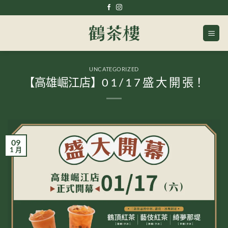
Skip
to
content
UNCATEGORIZED
【高雄崛江店】0 1 / 1 7 盛 大 開 張！
09
1 月