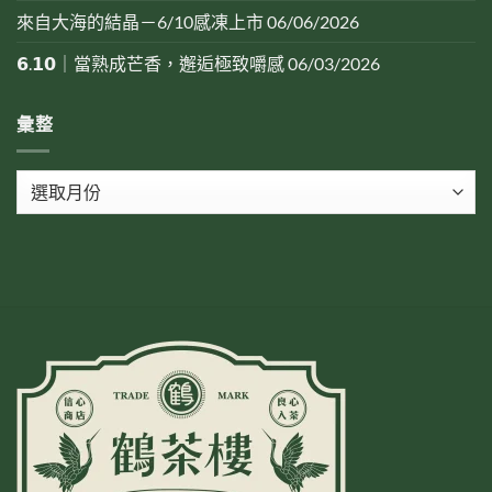
來自大海的結晶－6/10感凍上市
06/06/2026
𝟲.𝟭𝟬｜當熟成芒香，邂逅極致嚼感
06/03/2026
彙整
彙
整