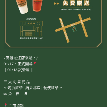
\ 高雄崛江店來囉 .ᐟ /
01/17．正式開幕
❙ 01/16 試營運 ❙
三 大 明 星 商 品
✧ 鶴頂紅茶 | 綺夢那堤 | 藝伎紅茶 ✧
▸▸ 免 費 送
─ ─ ─
門市資訊