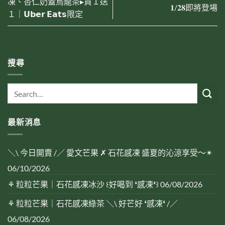
凍、杏仁奶蓋烏龍茶▸買１送
𝟏/𝟐𝟖即將登場
１｜𝗨𝗯𝗲𝗿 𝗘𝗮𝘁𝘀限定
搜尋
最新消息
＼\ 今日開賣 /／ 愛文芒果 ✗ 石花感凍 盛夏的沁涼享受～✴︎
06/10/2026
⚘ 粒粒芒果｜石花感凍冰沙 ꒰好喝到 ❛感凍❛꒱
06/08/2026
⚘ 粒粒芒果｜石花感凍綠茶 ＼\ 好芒好 ❛感凍❛ /／
06/08/2026