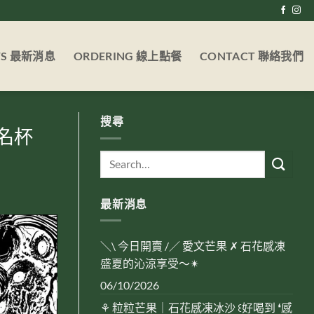
WS 最新消息
ORDERING 線上點餐
CONTACT 聯絡我們
搜尋
名杯
最新消息
＼\ 今日開賣 /／ 愛文芒果 ✗ 石花感凍
盛夏的沁涼享受～✴︎
06/10/2026
⚘ 粒粒芒果｜石花感凍冰沙 ꒰好喝到 ❛感