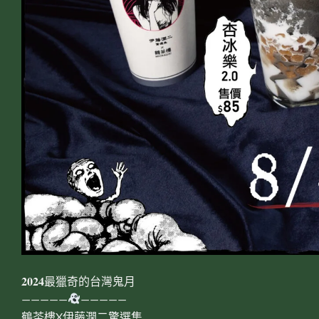
𝟐𝟎𝟐𝟒最獵奇的台灣鬼月
—————
—————
鶴茶樓X伊藤潤二驚選集