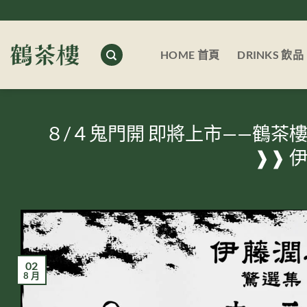
Skip
to
content
HOME 首頁
DRINKS 飲品
８/４鬼門開 即將上市——鶴茶樓
❱❱ 
02
8 月