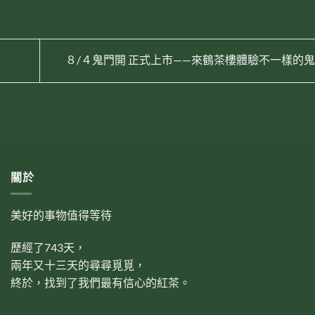
８/４鬼門開 正式上市——來鶴茶樓體驗不一樣的
關於
美好的事物值得等待
歷經了743天，
兩年又十三天的尋尋覓覓，
終於，找到了我們最有信心的紅茶。