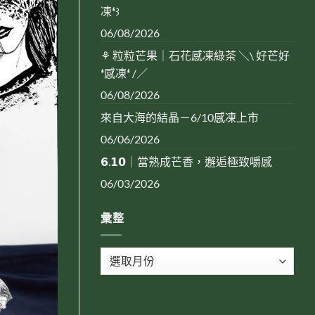
凍❛꒱
06/08/2026
⚘ 粒粒芒果｜石花感凍綠茶 ＼\ 好芒好
❛感凍❛ /／
06/08/2026
來自大海的結晶－6/10感凍上市
06/06/2026
𝟲.𝟭𝟬｜當熟成芒香，邂逅極致嚼感
06/03/2026
彙整
彙
整