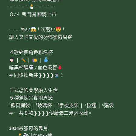
—————
—————
８/４ 鬼門開 即將上市
———怖い
！可愛い
！
讓人又怕又愛的恐怖獵奇周邊
４款經典角色聯名杯
❘
❘
❘
暗黑杯膜
/ 血色吸管
⭆ 同步換新裝❱❱❱❱
✧
日式恐怖美學融入生活
５種驚悚又實用周邊
¹飲料提袋 ❘ ²玻璃杯 ❘ ³手機支架 ❘ ⁴拉麵 ❘ ⁵購袋
⭆ 一共８款❱❱❱❱伊藤潤二迷必收藏✧
𝟐𝟎𝟐𝟒最獵奇的鬼月
——
就在鶴茶樓