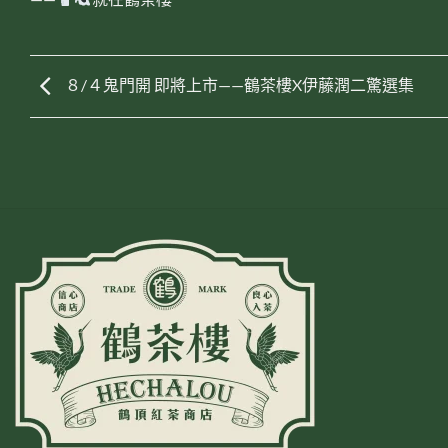
８/４鬼門開 即將上市——鶴茶樓X伊藤潤二驚選集