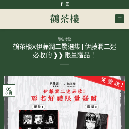
Skip
to
content
聯名活動
鶴茶樓X伊藤潤二驚選集 | 伊藤潤二迷
必收的 ❱❱ 限量贈品！
05
8 月