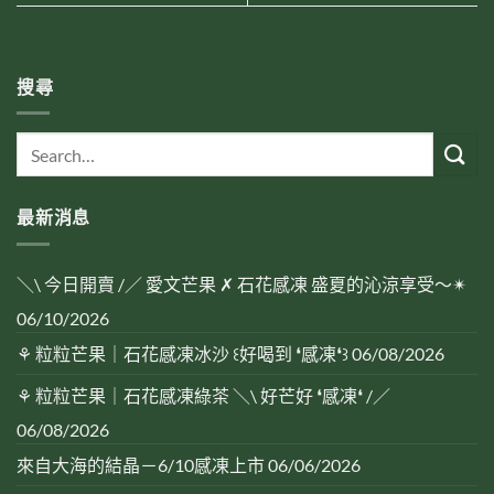
搜尋
最新消息
＼\ 今日開賣 /／ 愛文芒果 ✗ 石花感凍 盛夏的沁涼享受～✴︎
06/10/2026
⚘ 粒粒芒果｜石花感凍冰沙 ꒰好喝到 ❛感凍❛꒱
06/08/2026
⚘ 粒粒芒果｜石花感凍綠茶 ＼\ 好芒好 ❛感凍❛ /／
06/08/2026
來自大海的結晶－6/10感凍上市
06/06/2026