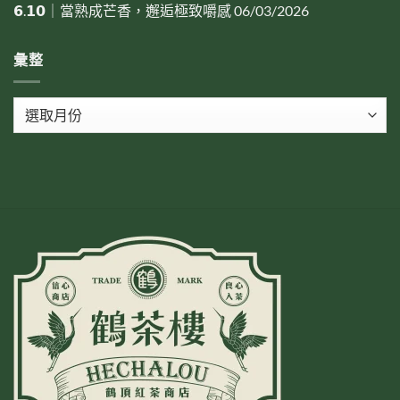
𝟲.𝟭𝟬｜當熟成芒香，邂逅極致嚼感
06/03/2026
彙整
彙
整