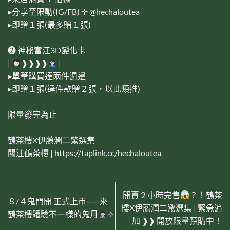
▸分享至限動(IG/FB) ✛ @hechaloutea
▸即贈１張(最多贈１張)
➋ 神秘富江3D變化卡
|
❱❱❱❱
|
▸單筆購買達兩件週邊
▸即贈１張(達件款贈２張，以此類推)
限量發完為止
鶴茶樓X伊藤潤二驚選集
關注鶴茶樓 |
https://taplink.cc/hechaloutea
開賣２小時完售
？！鶴茶
８/４鬼門開 正式上市——來
樓X伊藤潤二驚選集 | 緊急追
鶴茶樓體驗不一樣的鬼月
✧
加 ❱❱ 開放限量預購中！