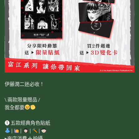
伊藤潤二迷必收！
\ 兩款限量贈品 /
我全都要
❶ 五款經典角色貼紙
|
|
|
|
▸來店消費 ✛ 拍攝