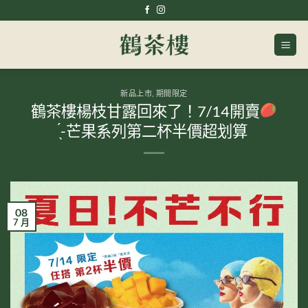
Skip
to
content
新品上市
,
期間限定
鶴茶樓楊枝甘露回來了！7/14開賣
̖́-芒果系列第二杯半價超划算
08
7 月