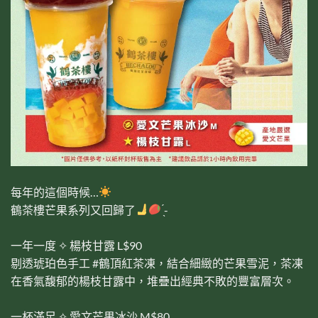
每年的這個時候…
鶴茶樓芒果系列又回歸了
̖́-
一年一度 ✧ 楊枝甘露 L$90
剔透琥珀色手工 #鶴頂紅茶凍，結合細緻的芒果雪泥，茶凍
在香氣馥郁的楊枝甘露中，堆疊出經典不敗的豐富層次。
一杯滿足 ✧ 愛文芒果冰沙 M$80