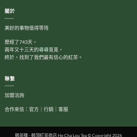
關於
美好的事物值得等待
歷經了743天，
兩年又十三天的尋尋覓覓，
終於，找到了我們最有信心的紅茶。
聯繫
加盟洽詢
合作來信：
官方
｜
行銷
｜
客服
鶴茶樓 - 鶴頂紅茶商店 He Cha Lou Tea © Copyright 2026