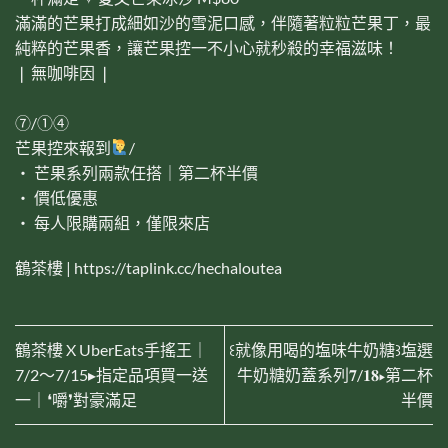
滿滿的芒果打成細如沙的雪泥口感，伴隨著粒粒芒果丁，最
純粹的芒果香，讓芒果控一不小心就秒殺的幸福滋味！
❘ 無咖啡因 ❘
⑦/①④
芒果控來報到
/
‧ 芒果系列兩款任搭｜第二杯半價
‧ 價低優惠
‧ 每人限購兩組，僅限來店
鶴茶樓 |
https://taplink.cc/hechaloutea
鶴茶樓 X UberEats手搖王｜
꒰就像用喝的塩味牛奶糖꒱塩選
7/2～7/15▸指定品項買一送
牛奶糖奶蓋系列𝟕/𝟏𝟖▸第二杯
一｜❛嚼❜對豪滿足
半價