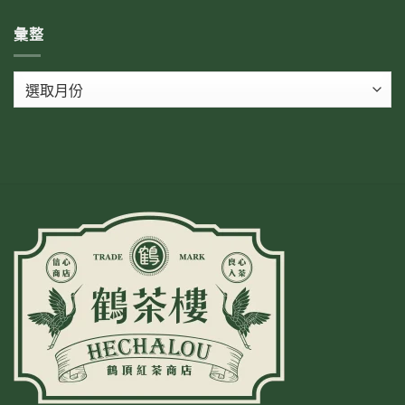
彙整
彙
整