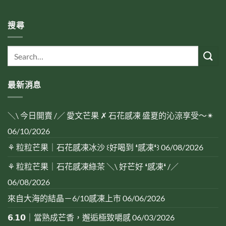
搜尋
最新消息
＼\ 今日開賣 /／ 愛文芒果 ✗ 石花感凍 盛夏的沁涼享受～✴︎
06/10/2026
⚘ 粒粒芒果｜石花感凍冰沙 ꒰好喝到 ❛感凍❛꒱
06/08/2026
⚘ 粒粒芒果｜石花感凍綠茶 ＼\ 好芒好 ❛感凍❛ /／
06/08/2026
來自大海的結晶－6/10感凍上市
06/06/2026
𝟲.𝟭𝟬｜當熟成芒香，邂逅極致嚼感
06/03/2026