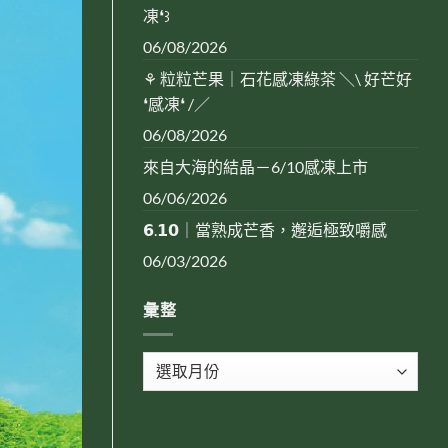
凍❛꒱
06/08/2026
⚘ 粒粒芒果｜石花感凍綠茶 ＼\ 好芒好
❛感凍❛ /／
06/08/2026
來自大海的結晶－6/10感凍上市
06/06/2026
𝟲.𝟭𝟬｜當熟成芒香，邂逅極致嚼感
06/03/2026
彙整
彙
整