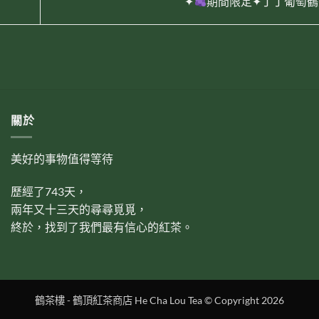
✦
期間限定✦丁丁葡萄
關於
美好的事物值得等待
歷經了743天，
兩年又十三天的尋尋覓覓，
終於，找到了我們最有信心的紅茶。
鶴茶樓 - 鶴頂紅茶商店 He Cha Lou Tea © Copyright 2026