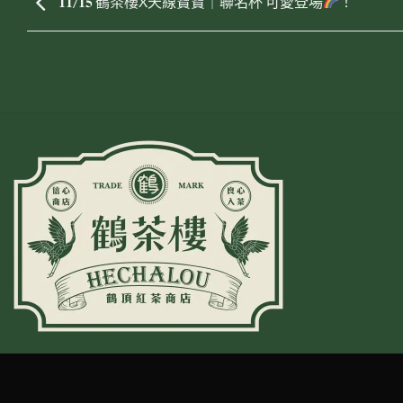
𝟏𝟏/𝟏𝟓 鶴茶樓X天線寶寶｜聯名杯 可愛登場
！