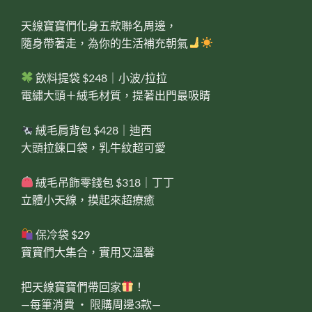
天線寶寶們化身五款聯名周邊，
隨身帶著走，為你的生活補充朝氣
飲料提袋 $248｜小波/拉拉
電繡大頭＋絨毛材質，提著出門最吸睛
絨毛肩背包 $428｜迪西
大頭拉鍊口袋，乳牛紋超可愛
絨毛吊飾零錢包 $318｜丁丁
立體小天線，摸起來超療癒
保冷袋 $29
寶寶們大集合，實用又溫馨
把天線寶寶們帶回家
！
—每筆消費 ‧ 限購周邊3款—