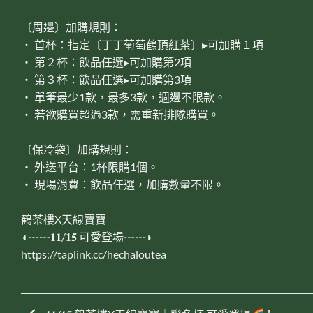
〔周邊〕加購規則：
‧ 首杯：指定〔丁丁葡萄鶴頂紅茶〕▸可加購１項
‧ 第２杯：飲品任選▸可加購第2項
‧ 第３杯：飲品任選▸可加購第3項
‧ 單筆最少1款，最多3款，週邊不限款。
‧ 若欲購買超過3款，需重新排隊購買。
〔保冷袋〕加購規則：
‧ 外送平台：1杯限購1個。
‧ 現場消費：飲品任選，加購數量不限。
鶴茶樓X天線寶寶
◖┄┄𝟏𝟏/𝟏𝟓 可愛登場┄┄◗
https://taplink.cc/hechaloutea