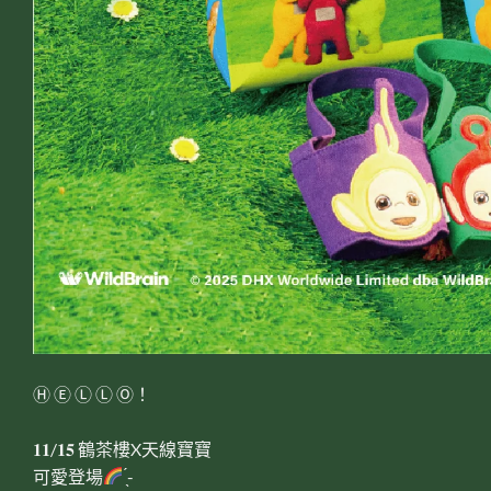
Ⓗ Ⓔ Ⓛ Ⓛ Ⓞ！
𝟏𝟏/𝟏𝟓 鶴茶樓X天線寶寶
可愛登場
̖́-