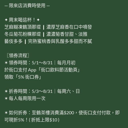
— 限來店消費時使用 —
✦ 周末喝這杯！✦
芝麻糊凍鶴頂那堤 ❙ 濃厚芝麻香在口中噴發
冬瓜菊花粉粿那堤 ❙ 濃濃菊香甘甜、淡雅
藝伎多多 ❙ 完熟蜜桃香與乳酸多多甜而不膩
〖領券流程〗
✶ 領券時間：5/1～8/31｜每月月初
於街口支付 App「街口飲料節活動頁」
領取「5% 街口券」
✶ 折券時間：5/3～8/31｜每周六、日
✶ 每人每周限用一次
✶ 如何折券：至鶴茶樓消費滿$200，使街口支付付款，即
可現折5%！( 折抵上限$10 )