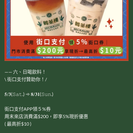
—— 六、日喝飲料！
\ 街口支付贊助你！/
𝟓/𝟑(𝚂𝚊𝚝.) ➾ 𝟖/𝟑𝟏(𝚂𝚞𝚗.)
街口支付APP領５%券
周末來店消費滿$200，即享5%現折優惠
( 最高折$10 )