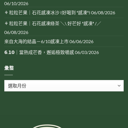
06/10/2026
⚘ 粒粒芒果｜石花感凍冰沙 ꒰好喝到 ❛感凍❛꒱
06/08/2026
⚘ 粒粒芒果｜石花感凍綠茶 ＼\ 好芒好 ❛感凍❛ /／
06/08/2026
來自大海的結晶－6/10感凍上市
06/06/2026
𝟲.𝟭𝟬｜當熟成芒香，邂逅極致嚼感
06/03/2026
彙整
彙
整