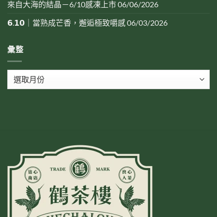
來自大海的結晶－6/10感凍上市
06/06/2026
𝟲.𝟭𝟬｜當熟成芒香，邂逅極致嚼感
06/03/2026
彙整
彙
整