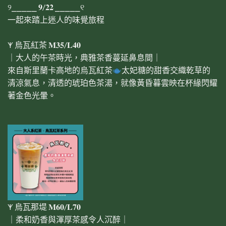
୨⎯⎯⎯⎯⎯ 𝟗/𝟐𝟐 ⎯⎯⎯⎯⎯୧
一起來踏上迷人的味覺旅程
𐊵 烏瓦紅茶 𝐌𝟑𝟓/𝐋𝟒𝟎
｜大人的午茶時光，典雅茶香蔓延鼻息間｜
來自斯里蘭卡高地的烏瓦紅茶
太妃糖的甜香交織乾草的
清涼氣息，清透的琥珀色茶湯，就像黃昏暮雲映在杯緣閃耀
著金色光暈。
𐊵 烏瓦那堤 𝐌𝟔𝟎/𝐋𝟕𝟎
｜柔和奶香與渾厚茶感令人沉醉｜