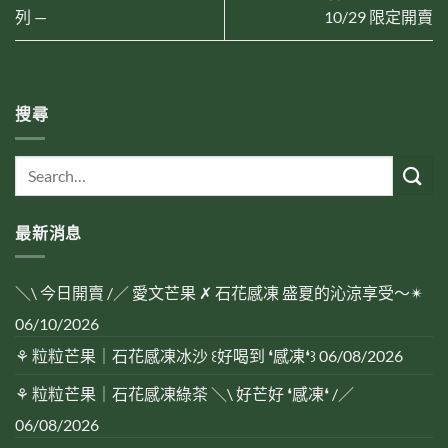
列 —
10/29 限定開賣
搜尋
最新消息
＼\ 今日開賣 /／ 愛文芒果 ✗ 石花感凍 盛夏的沁涼享受～✴︎
06/10/2026
⚘ 粒粒芒果｜石花感凍冰沙 ꒰好喝到 ❛感凍❛꒱
06/08/2026
⚘ 粒粒芒果｜石花感凍綠茶 ＼\ 好芒好 ❛感凍❛ /／
06/08/2026