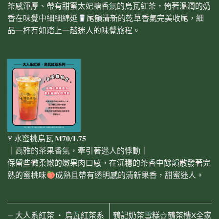
茶感渾厚、帶有甜蜜太妃糖香氣的烏瓦紅茶，倚著溫潤的奶
香在味覺中細細綿延
尾韻清新的乾草香氣完美收尾，細
品一杯有如踏上一趟迷人的味覺旅程。
𐊵 水蜜桃烏瓦 𝐌𝟕𝟎/𝐋𝟕𝟓
｜高雅的茶果香氣，牽引著迷人的悸動｜
保留些微柔嫩的嫩果肉口感，在沉穩的茶香中餘韻散發著完
熟的蜜桃味
成熟且帶有透明感的清新果香，甜蜜迷人。
— 大人系紅茶 ‧ 烏瓦紅茶系
鶴記奶茶雪糕⚝鶴茶樓X全家