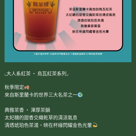
◟大人系紅茶 ‧ 烏瓦紅茶系列◞
秋季限定
來自斯里蘭卡的世界三大名茶之一
典雅茶香 ‧ 渾厚茶韻
太妃糖的甜香交織乾草的清涼氣息
清透琥珀色茶湯，映在杯緣閃耀金色光暈