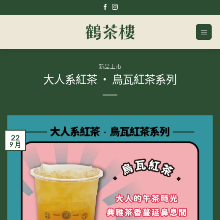
Skip
to
content
新品上市
大人系紅茶 ‧ 烏瓦紅茶系列
22
9 月