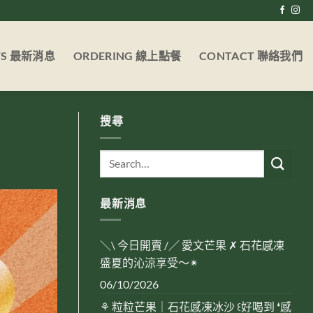
WS 最新消息
ORDERING 線上點餐
CONTACT 聯絡我們
搜尋
最新消息
＼\ 今日開賣 /／ 愛文芒果 ✗ 石花感凍
盛夏的沁涼享受～✴︎
06/10/2026
⚘ 粒粒芒果｜石花感凍冰沙 ꒰好喝到 ❛感