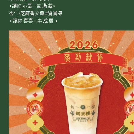
◖讓你 示畐 – 氣 滿 載◗
杏仁/芝麻香交織 #鴛鴦凍
◑ 讓你 喜喜 – 事 成 雙 ◑