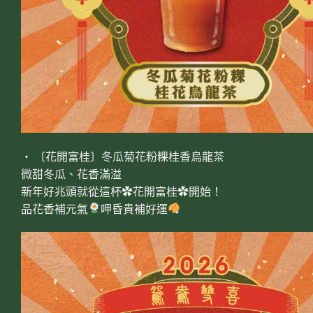
‧ 〔花開富桂〕冬瓜菊花粉粿桂香烏龍茶
微甜冬瓜、花香滿溢
新年好兆頭就從這杯✿花開富桂✿開始！
品花香補元氣
呷昏貴補好運