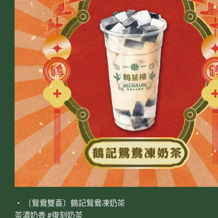
‧ 〔鴛鴦雙喜〕鶴記鴛鴦凍奶茶
茶濃奶香 #復刻奶茶