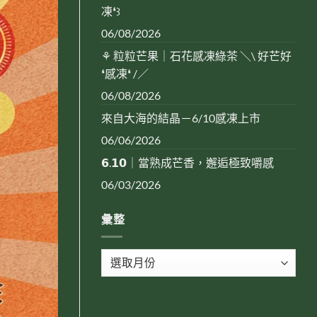
凍❛꒱
06/08/2026
⚘ 粒粒芒果｜石花感凍綠茶 ＼\ 好芒好
❛感凍❛ /／
06/08/2026
來自大海的結晶－6/10感凍上市
06/06/2026
𝟲.𝟭𝟬｜當熟成芒香，邂逅極致嚼感
06/03/2026
彙整
彙
整