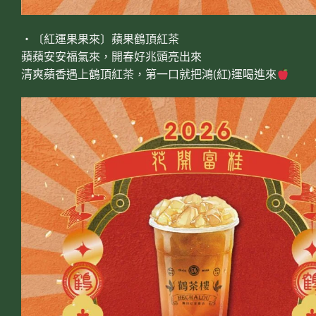
‧〔紅運果果來〕蘋果鶴頂紅茶
蘋蘋安安福氣來，開春好兆頭亮出來
清爽蘋香遇上鶴頂紅茶，第一口就把鴻(紅)運喝進來