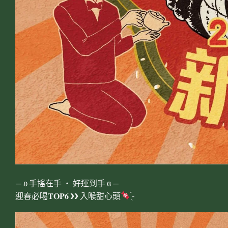
— ʚ 手搖在手 ‧ 好運到手 ɞ —
​迎春必喝𝐓𝐎𝐏𝟔 ❯❯ 入喉甜心頭
̖́-