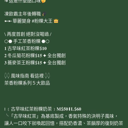
➜ 這是什麼酷口味
凍飲霸主年後轉職
➼➼ 華麗變身
#粉粿大王
\ 再度首創 絕對沒喝過 /
⬡⬣ 手工茶香粉粿 ⬣⬡
𝟏 古早味紅茶粉粿$𝟏𝟎
𝟐 冬瓜菊花粉粿$𝟏𝟓 ✦ 全台獨創
𝟑 蕎麥茶王粉粿$𝟏𝟓 ✦ 全台獨創
𓆭𓆭 風味指南 看這裡 𓆭𓆭
茶香粉粿系列５大飲品
౹ ﹝古早味紅茶粉粿奶茶﹞𝐌$𝟓𝟎 ❙ 𝐋$𝟔𝟎
╰「古早味紅茶」為基底製成，香氣特殊的決明子風味，
讓人一口咬下就喚起回憶，搭配奶香濃、茶韻厚的復刻奶茶