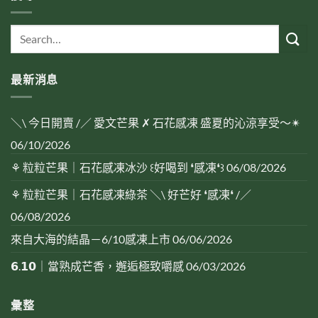
最新消息
＼\ 今日開賣 /／ 愛文芒果 ✗ 石花感凍 盛夏的沁涼享受～✴︎
06/10/2026
⚘ 粒粒芒果｜石花感凍冰沙 ꒰好喝到 ❛感凍❛꒱
06/08/2026
⚘ 粒粒芒果｜石花感凍綠茶 ＼\ 好芒好 ❛感凍❛ /／
06/08/2026
來自大海的結晶－6/10感凍上市
06/06/2026
𝟲.𝟭𝟬｜當熟成芒香，邂逅極致嚼感
06/03/2026
彙整