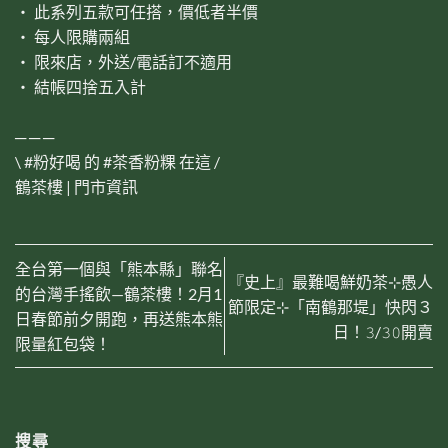
‧ 此系列五款可任搭，價低者半價
‧ 每人限購兩組
‧ 限來店，外送/電話訂不適用
‧ 結帳四捨五入計
─ ─ ─
\ #粉好喝 的 #茶香粉粿 在這 /
鶴茶樓 |
門市資訊
全台第一個與「熊本縣」聯名
『史上』最難喝鮮奶茶⊹愚人
的台灣手搖飲—鶴茶樓！2月1
節限定⊹「南鶴那堤」快閃３
日春節前夕開跑，再送熊本熊
日！𝟹/𝟹𝟶開賣
限量紅包袋！
搜尋