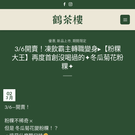
Skip
to
content
優惠
,
新品上市
,
期間限定
3/6開賣！凍飲霸主轉職變身▸【粉粿
大王】再度首創沒喝過的✦冬瓜菊花粉
粿✦
02
3 月
3/6—開賣！
粉粿不稀奇 ⛌
但是 冬瓜菊花變粉粿！？