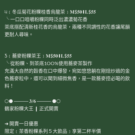
੫﹝冬瓜菊花粉粿桂香烏龍茶﹞𝐌$𝟓𝟎 ❙ 𝐋$𝟓𝟓
╰ 一口口咀嚼粉粿同時泛出濃濃菊花香
茶底搭配清新桂花香的烏龍茶，兩種不同調性的花香讓尾韻
更耐人尋味。
Ƽ﹝蕎麥粉粿茶王﹞𝐌$𝟓𝟎 ❙ 𝐋$𝟓𝟓
╰ 從粉粿、到茶底1OO%使用蕎麥茶製作
充滿大自然的穀香在口中爆發，宛如悠悠躺在剛焙炒過的金
色蕎麥粒中，還可以聞到細微焦香，是一款蕎麥控必喝的飲
料！
⬡⬣ ――― 𝟑/𝟔 ――― ⬣⬡
鶴家粉粿大王 ❙ 正式開賣
➜ 開賣一日優惠
限定﹝茶香粉粿系列５大飲品﹞享第二杯半價