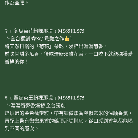
作為基底。
੨ ﹝冬瓜菊花粉粿那堤﹞𝐌$𝟔𝟓 ❙ 𝐋$𝟕𝟓
╰ 全台獨創 ✿X⬡ 驚豔之作
̖́-
將天然日曬的「菊花」朵乾，浸粹出濃濃菊香，
前味甘甜冬瓜香、後味清新淡雅花香，一口咬下就能擄獲愛
嘗鮮的你！
੩ ﹝蕎麥茶王粉粿那堤﹞𝐌$𝟔𝟓 ❙ 𝐋$𝟕𝟓
╰ 濃濃蕎麥香爆發 全台獨創
焙炒過的金色蕎麥粒，帶有細微焦香與似玄米的溫順香氣，
再配上帶有微微果香的鶴頂那堤襯底，從口感到香氣都能喝
到不同的層次。